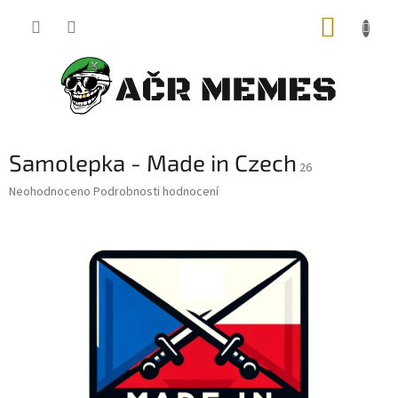
Přejít
NÁKUP
na
obsah
KOŠÍK
Samolepka - Made in Czech
26
Průměrné
Neohodnoceno
Podrobnosti hodnocení
hodnocení
produktu
je
0,0
z
5
hvězdiček.