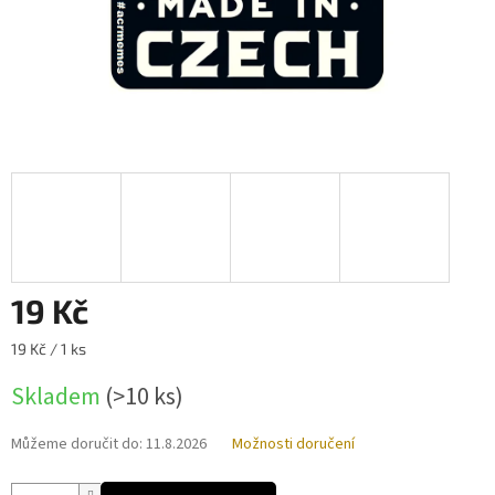
19 Kč
Měrná
19 Kč / 1 ks
cena:
Skladem
(>10 ks)
Můžeme doručit do:
11.8.2026
Možnosti doručení