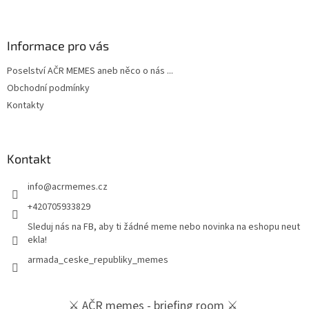
Informace pro vás
Poselství AČR MEMES aneb něco o nás ...
Obchodní podmínky
Kontakty
Kontakt
info
@
acrmemes.cz
+420705933829
Sleduj nás na FB, aby ti žádné meme nebo novinka na eshopu neut
ekla!
armada_ceske_republiky_memes
⚔️ AČR memes - briefing room ⚔️