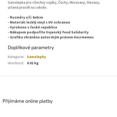
Samolepka pro všechny vojáky, Čechy, Moravany, Slezany,
určená prostě na cokoliv.
- Rozměry v/š: 6x6cm
- Materiál: lesklý vinyl s UV ochranou
- Vyrobeno v české republice
- Nákupem podpoříte Vojenský fond Solidarity
- Grafika chráněna autorským právem #acrmemes
Doplňkové parametry
Kategorie
:
Samolepky
Hmotnost
:
0.01 kg
Z
á
p
a
Přijímáme online platby
t
í