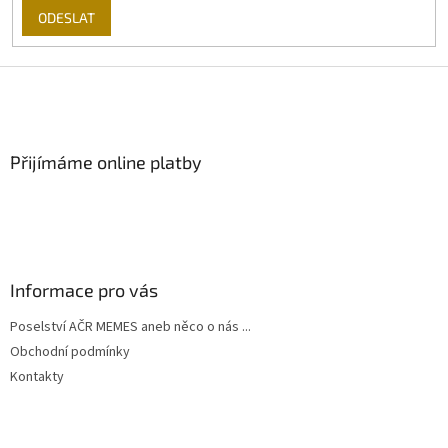
ODESLAT
Z
á
p
a
Přijímáme online platby
t
í
Informace pro vás
Poselství AČR MEMES aneb něco o nás ...
Obchodní podmínky
Kontakty