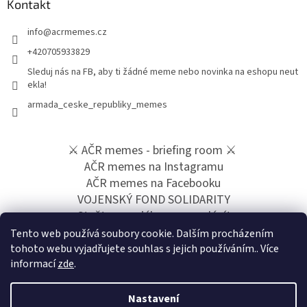
Kontakt
info
@
acrmemes.cz
+420705933829
Sleduj nás na FB, aby ti žádné meme nebo novinka na eshopu neut
ekla!
armada_ceske_republiky_memes
⚔️ AČR memes - briefing room ⚔️
AČR memes na Instagramu
AČR memes na Facebooku
VOJENSKÝ FOND SOLIDARITY
Staňte se vojákem z povolání!
Podpoř naší tvorbu přes "Buy me a coffee"
Tento web používá soubory cookie. Dalším procházením
tohoto webu vyjadřujete souhlas s jejich používáním.. Více
informací
zde
.
Nastavení
Vytvořil Shoptet