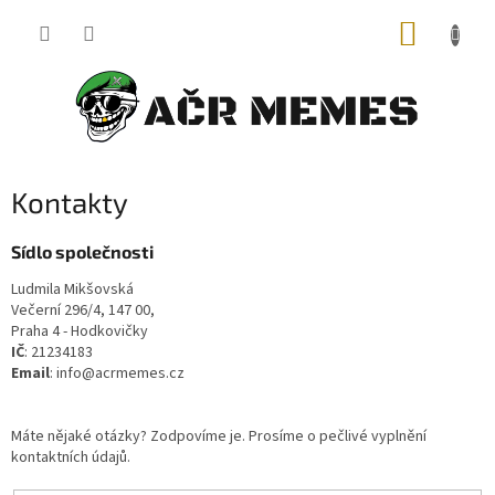
Přejít
NÁKUP
na
obsah
KOŠÍK
Kontakty
Sídlo společnosti
Ludmila Mikšovská
Večerní 296/4, 147 00,
Praha 4 - Hodkovičky
IČ
: 21234183
Email
:
info@acrmemes.cz
Máte nějaké otázky? Zodpovíme je. Prosíme o pečlivé vyplnění
kontaktních údajů.