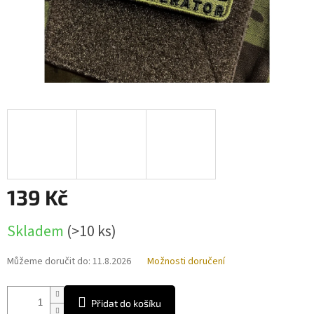
139 Kč
Měrná
Skladem
(>10 ks)
cena:
Můžeme doručit do:
11.8.2026
Možnosti doručení
Přidat do košíku