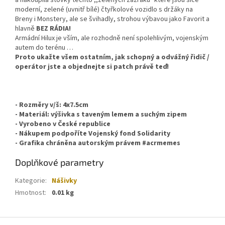
a nakoupila stovky těchto ,,zelených zázraků" které jsou sice
moderní, zelené (uvnitř bílé) čtyřkolové vozidlo s držáky na
Breny i Monstery, ale se švihadly, strohou výbavou jako Favorit a
hlavně
BEZ RÁDIA!
Armádní Hilux je vším, ale rozhodně není spolehlivým, vojenským
autem do terénu …
Proto ukažte všem ostatním, jak schopný a odvážný řidič /
operátor jste a objednejte si patch právě teď!
- Rozměry v/š: 4x7.5cm
- Materiál: výšivka s taveným lemem a suchým zipem
- Vyrobeno v České republice
- Nákupem podpoříte Vojenský fond Solidarity
- Grafika chráněna autorským právem #acrmemes
Doplňkové parametry
Kategorie
:
Nášivky
Hmotnost
:
0.01 kg
Z