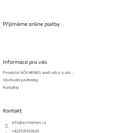
á
p
a
Přijímáme online platby
t
í
Informace pro vás
Poselství AČR MEMES aneb něco o nás ...
Obchodní podmínky
Kontakty
Kontakt
info
@
acrmemes.cz
+420705933829