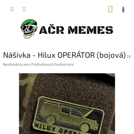
Přejít
NÁKUP
na
obsah
KOŠÍK
Nášivka - Hilux OPERÁTOR (bojová)
24
Průměrné
Neohodnoceno
Podrobnosti hodnocení
hodnocení
produktu
je
0,0
z
5
hvězdiček.