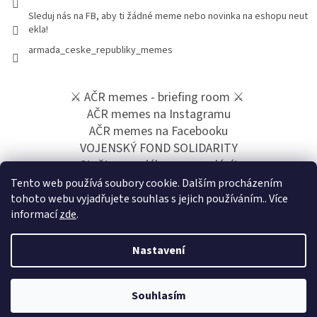
Sleduj nás na FB, aby ti žádné meme nebo novinka na eshopu neut
ekla!
armada_ceske_republiky_memes
⚔️ AČR memes - briefing room ⚔️
AČR memes na Instagramu
AČR memes na Facebooku
VOJENSKÝ FOND SOLIDARITY
Staňte se vojákem z povolání!
Podpoř naší tvorbu přes "Buy me a coffee"
Tento web používá soubory cookie. Dalším procházením
tohoto webu vyjadřujete souhlas s jejich používáním.. Více
informací
zde
.
Nastavení
Vytvořil Shoptet
Souhlasím
Copyright 2026
AČR MEMES
. Všechna práva vyhrazena.