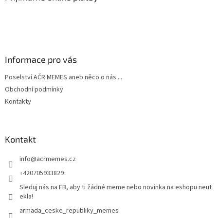
í
Informace pro vás
Poselství AČR MEMES aneb něco o nás ...
Obchodní podmínky
Kontakty
Kontakt
info
@
acrmemes.cz
+420705933829
Sleduj nás na FB, aby ti žádné meme nebo novinka na eshopu neut
ekla!
armada_ceske_republiky_memes