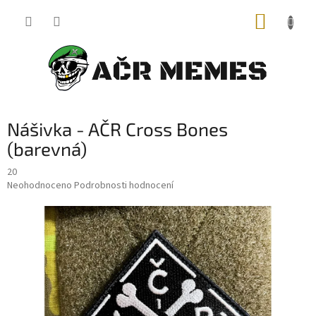
Přejít
NÁKUP
na
obsah
KOŠÍK
Nášivka - AČR Cross Bones
(barevná)
20
Průměrné
Neohodnoceno
Podrobnosti hodnocení
hodnocení
produktu
je
0,0
z
5
hvězdiček.