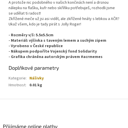
A protože nic podobného v našich končinách není a drsnou
nálepku na flašku, kufr nebo skříňku potřebuješ, rozhodli jsme
se udělat ti radost!
Zkřížené meče už jsi asi viděl, ale zkřížené hnáty s lebkou a AČR?
Ukaž všem, kdo je tady pirát s
Jolly Roger!
- Rozměry v/š: 5.5x5.5cm
- Materiál: výšivka s taveným lemem a suchým zipem
- Vyrobeno v České republice
- Nákupem podpoříte Vojenský fond Solidarity
- Grafika chráněna autorským právem #acrmemes
Doplňkové parametry
Kategorie
:
Nášivky
Hmotnost
:
0.01 kg
Z
á
p
a
Přijímáme online platby
t