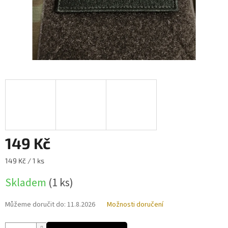
149 Kč
Měrná
149 Kč / 1 ks
cena:
Skladem
(1 ks)
Můžeme doručit do:
11.8.2026
Možnosti doručení