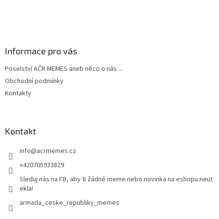
í
Informace pro vás
Poselství AČR MEMES aneb něco o nás ...
Obchodní podmínky
Kontakty
Kontakt
info
@
acrmemes.cz
+420705933829
Sleduj nás na FB, aby ti žádné meme nebo novinka na eshopu neut
ekla!
armada_ceske_republiky_memes