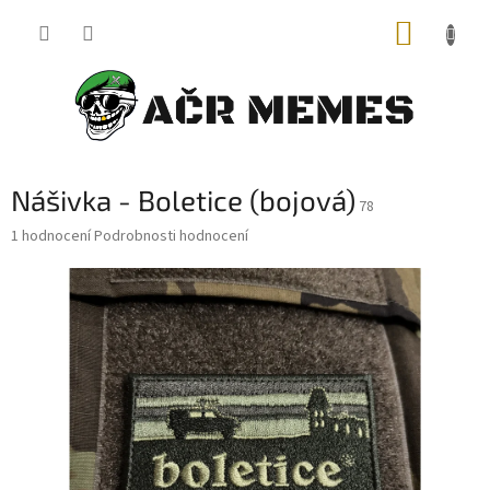
Přejít
NÁKUP
na
obsah
KOŠÍK
Nášivka - Boletice (bojová)
78
Průměrné
1 hodnocení
Podrobnosti hodnocení
hodnocení
produktu
je
5,0
z
5
hvězdiček.