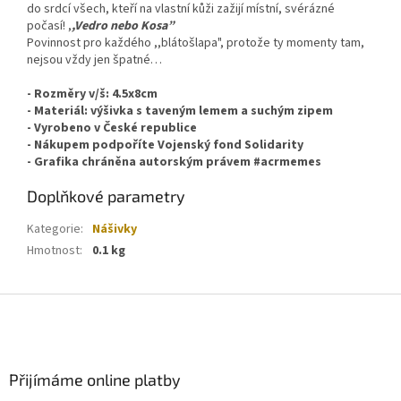
do srdcí všech, kteří na vlastní kůži zažijí místní, svérázné
počasí! ,
,Vedro nebo Kosa”
Povinnost pro každého ,,blátošlapa", protože ty momenty tam,
nejsou vždy jen špatné…
- Rozměry v/š: 4.5x8cm
- Materiál: výšivka s taveným lemem a suchým zipem
- Vyrobeno v České republice
- Nákupem podpoříte Vojenský fond Solidarity
- Grafika chráněna autorským právem #acrmemes
Doplňkové parametry
Kategorie
:
Nášivky
Hmotnost
:
0.1 kg
Z
á
p
a
Přijímáme online platby
t