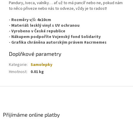
Pandury, Iveca, valníky… ať už to má pancíř nebo ne, pokud nám
to něco přiveze nebo nás to odveze, vždy je to radost!
- Rozměry v/š: 4x10cm
- Materiál: lesklý vinyl s UV ochranou
- Vyrobeno v České republice
- Nákupem podpoříte Vojenský fond Solidarity
- Grafika chráněna autorským právem #acrmemes
Doplňkové parametry
Kategorie
:
Samolepky
Hmotnost
:
0.01 kg
Z
á
p
a
Přijímáme online platby
t
í