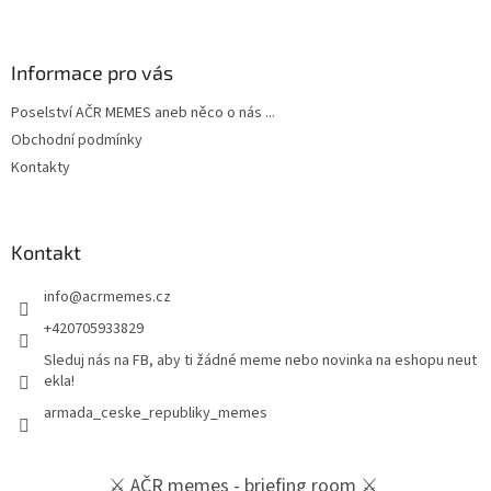
Informace pro vás
Poselství AČR MEMES aneb něco o nás ...
Obchodní podmínky
Kontakty
Kontakt
info
@
acrmemes.cz
+420705933829
Sleduj nás na FB, aby ti žádné meme nebo novinka na eshopu neut
ekla!
armada_ceske_republiky_memes
⚔️ AČR memes - briefing room ⚔️