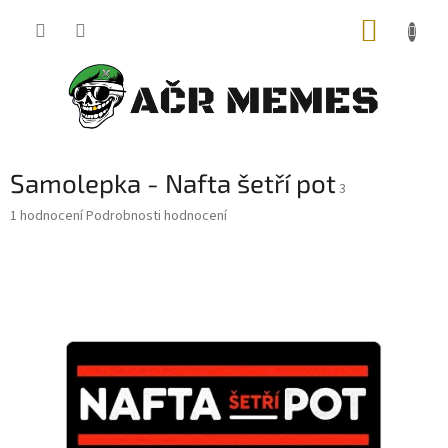
Přejít
NÁKUP
na
obsah
KOŠÍK
Samolepka - Nafta šetří pot
3
Průměrné
1 hodnocení
Podrobnosti hodnocení
hodnocení
produktu
je
5,0
z
5
hvězdiček.