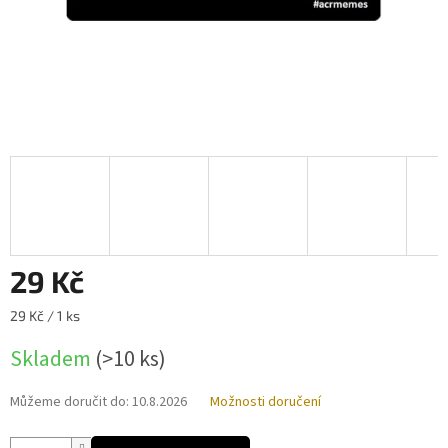
29 Kč
Měrná
29 Kč / 1 ks
cena:
Skladem
(>10 ks)
Můžeme doručit do:
10.8.2026
Možnosti doručení