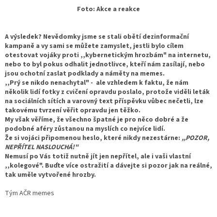
Foto: Akce a reakce
A výsledek? Nevědomky jsme se stali obětí dezinformační
kampaně a vy sami se můžete zamyslet, jestli bylo cílem
otestovat vojáky proti ,,kybernetickým hrozbám" na internetu,
nebo to byl pokus odhalit jednotlivce, kteří nám zasílají, nebo
jsou ochotní zaslat podklady a náměty na memes.
,,Prý se nikdo nenachytal" - ale vzhledem k faktu, že nám
několik lidí fotky z cvičení opravdu poslalo, protože viděli leták
na sociálních sítích a varovný text příspěvku vůbec nečetli, lze
takovému tvrzení věřit opravdu jen těžko.
My však věříme, že všechno špatné je pro něco dobré a že
podobné aféry zůstanou na myslích co nejvíce lidí.
Že si vojáci připomenou heslo, které nikdy nezestárne:
,,POZOR,
NEPŘÍTEL NASLOUCHÁ!"
Nemusí po Vás totiž nutně jít jen nepřítel, ale i vaši vlastní
,,kolegové". Buďte více ostražití a dávejte si pozor jak na reálné,
tak uměle vytvořené hrozby.
Tým AČR memes