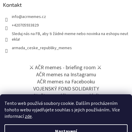
Kontakt
info
@
acrmemes.cz
+420705933829
Sleduj nás na FB, aby ti žádné meme nebo novinka na eshopu neut
ekla!
armada_ceske_republiky_memes
⚔️ AČR memes - briefing room ⚔️
AČR memes na Instagramu
AČR memes na Facebooku
VOJENSKÝ FOND SOLIDARITY
Staňte se vojákem z povolání!
Podpoř naší tvorbu přes "Buy me a coffee"
Tento web používá soubory cookie. Dalším procházením
tohoto webu vyjadřujete souhlas s jejich používáním.. Více
informací
zde
.
Nastavení