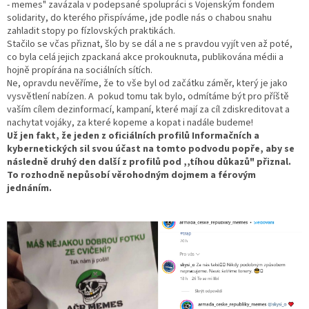
- memes" zavázala v podepsané spolupráci s Vojenským fondem
solidarity, do kterého přispíváme, jde podle nás o chabou snahu
zahladit stopy po fízlovských praktikách.
Stačilo se včas přiznat, šlo by se dál a ne s pravdou vyjít ven až poté,
co byla celá jejich zpackaná akce prokouknuta, publikována médii a
hojně propírána na sociálních sítích.
Ne, opravdu nevěříme, že to vše byl od začátku záměr, který je jako
vysvětlení nabízen. A pokud tomu tak bylo, odmítáme být pro příště
vaším cílem dezinformací, kampaní, které mají za cíl zdiskreditovat a
nachytat vojáky, za které kopeme a kopat i nadále budeme!
Už jen fakt, že jeden z oficiálních profilů Informačních a
kybernetických sil svou účast na tomto podvodu popře, aby se
následně druhý den další z profilů pod ,,tíhou důkazů" přiznal.
To rozhodně nepůsobí věrohodným dojmem a férovým
jednáním.