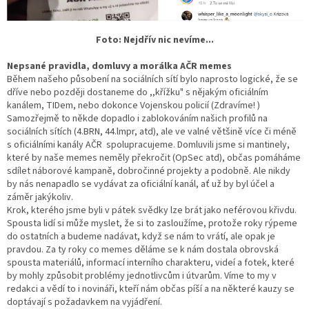
Foto: Nejdřív nic nevíme...
Nepsané pravidla, domluvy a morálka AČR memes
Během našeho působení na sociálních sítí bylo naprosto logické, že se
dříve nebo později dostaneme do ,,křížku" s nějakým oficiálním
kanálem, TIDem, nebo dokonce Vojenskou policií (Zdravíme! )
Samozřejmě to někde dopadlo i zablokováním našich profilů na
sociálních sítích (4.BRN, 44.lmpr, atd), ale ve valné většině více či méně
s oficiálními kanály AČR spolupracujeme. Domluvili jsme si mantinely,
které by naše memes neměly překročit (OpSec atd), občas pomáháme
sdílet náborové kampaně, dobročinné projekty a podobně. Ale nikdy
by nás nenapadlo se vydávat za oficiální kanál, ať už by byl účel a
záměr jakýkoliv.
Krok, kterého jsme byli v pátek svědky lze brát jako neférovou křivdu.
Spousta lidí si může myslet, že si to zasloužíme, protože roky rýpeme
do ostatních a budeme nadávat, když se nám to vrátí, ale opak je
pravdou. Za ty roky co memes děláme se k nám dostala obrovská
spousta materiálů, informací interního charakteru, videí a fotek, které
by mohly způsobit problémy jednotlivcům i útvarům. Víme to my v
redakci a vědí to i novináři, kteří nám občas píší a na některé kauzy se
doptávají s požadavkem na vyjádření.