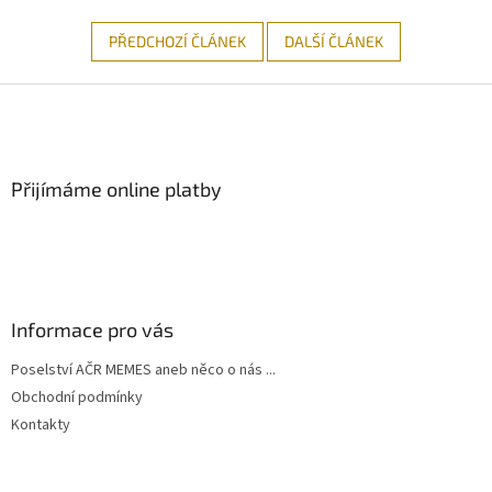
PŘEDCHOZÍ ČLÁNEK
DALŠÍ ČLÁNEK
Z
á
p
a
Přijímáme online platby
t
í
Informace pro vás
Poselství AČR MEMES aneb něco o nás ...
Obchodní podmínky
Kontakty