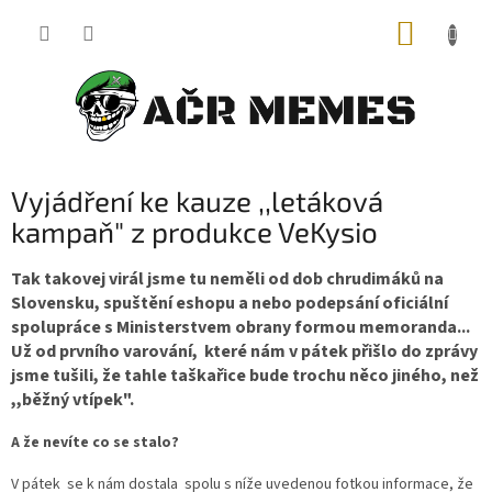
Přejít
NÁKUP
na
obsah
KOŠÍK
Vyjádření ke kauze ,,letáková
kampaň" z produkce VeKysio
Tak takovej virál jsme tu neměli od dob chrudimáků na
Slovensku, spuštění eshopu a nebo podepsání oficiální
spolupráce s Ministerstvem obrany formou memoranda...
Už od prvního varování, které nám v pátek přišlo do zprávy
jsme tušili, že tahle taškařice bude trochu něco jiného, než
,,běžný vtípek".
A že nevíte co se stalo?
V pátek se k nám dostala spolu s níže uvedenou fotkou informace, že