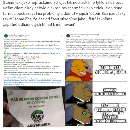
Stejně tak, jako nepráskáme zdroje, tak nepráskáme tyhle záležitosti.
Naším cílem nikdy nebylo diskreditovat armádu jako celek, ale vtipnou
formou poukazovat na problémy a doufat v jejich řešení. Bez nadsázky
tak můžeme říct, že čas od času působíme jako ,,filtr" řekněme
,,špatně odhadnutých témat k memování"