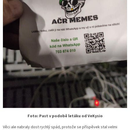
Foto: Past v podobě letáku od VeKysio
Věci ale nabraly dost rychlý spád, protože se příspěvek stal velmi