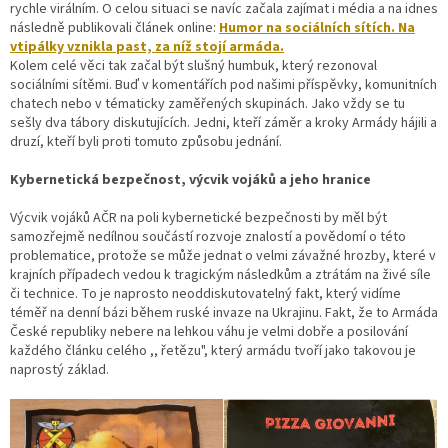
rychle virálním. O celou situaci se navíc začala zajímat i média a na idnes
následně publikovali článek online:
Humor na sociálních sítích. Na
vtipálky vznikla past, za níž stojí armáda.
Kolem celé věci tak začal být slušný humbuk, který rezonoval
sociálními sítěmi. Buď v komentářích pod našimi příspěvky, komunitních
chatech nebo v tématicky zaměřených skupinách. Jako vždy se tu
sešly dva tábory diskutujících. Jedni, kteří záměr a kroky Armády hájili a
druzí, kteří byli proti tomuto způsobu jednání.
Kybernetická bezpečnost, výcvik vojáků a jeho hranice
Výcvik vojáků AČR na poli kybernetické bezpečnosti by měl být
samozřejmě nedílnou součástí rozvoje znalostí a povědomí o této
problematice, protože se může jednat o velmi závažné hrozby, které v
krajních případech vedou k tragickým následkům a ztrátám na živé síle
či technice. To je naprosto
neoddiskutovatelný
fakt, který vidíme
téměř na denní bázi během ruské invaze na Ukrajinu. Fakt, že to Armáda
České republiky nebere na lehkou váhu je velmi dobře a posilování
každého článku celého ,, řetězu", který armádu tvoří jako takovou je
naprostý základ.