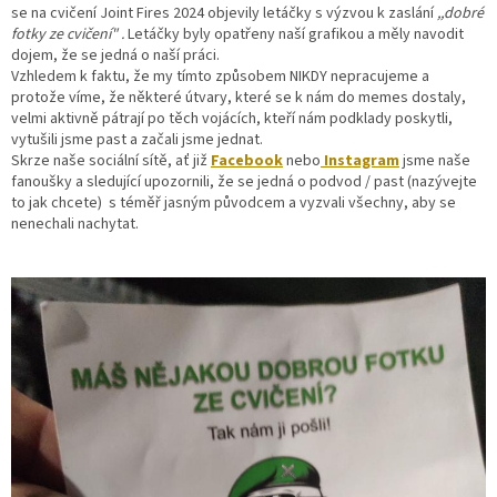
se na cvičení Joint Fires 2024 objevily letáčky s výzvou k zaslání
,,dobré
fotky ze cvičení" .
Letáčky byly opatřeny naší grafikou a měly navodit
dojem, že se jedná o naší práci.
Vzhledem k faktu, že my tímto způsobem NIKDY nepracujeme a
protože víme, že některé útvary, které se k nám do memes dostaly,
velmi aktivně pátrají po těch vojácích, kteří nám podklady poskytli,
vytušili jsme past a začali jsme jednat.
Skrze naše sociální sítě, ať již
Facebook
nebo
Instagram
jsme naše
fanoušky a sledující upozornili, že se jedná o podvod / past (nazývejte
to jak chcete) s téměř jasným původcem a vyzvali všechny, aby se
nenechali nachytat.