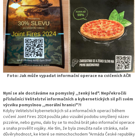
Foto: Jak může vypadat informační operace na cvičeních AČR
Nyní se ale dostáváme na pomyslný ,,tenký led". Nepřekročili
příslušníci Velitelství informačních a kybernetických sil při svém
výcviku pomyslnou ,,morální hranici"?!
Kdyby Velitelství kybernetických sil a informačních operací během
cvičení Joint Fires 2024 použila jako vizuální podobu smyšlený název
pizzérie, nebo gymu, dalo by se to možná brát jako informační operace
a snaha prověřit vojáky. Ale tím, že byla zneužita naše stránka, naše
důvěryhodnost, ke které se mimochochodem "Armáda České republiky