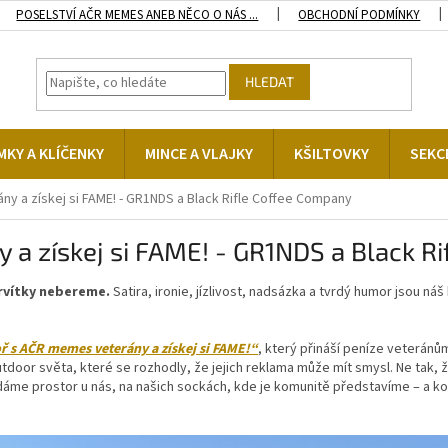
POSELSTVÍ AČR MEMES ANEB NĚCO O NÁS ...
OBCHODNÍ PODMÍNKY
HLEDAT
KY A KLÍČENKY
MINCE A VLAJKY
KŠILTOVKY
SEKC
y a získej si FAME! - GR1NDS a Black Rifle Coffee Company
a získej si FAME! - GR1NDS a Black R
ervítky nebereme.
Satira, ironie, jízlivost, nadsázka a tvrdý humor jsou náš
 s AČR memes veterány a získej si FAME!“
, který přináší peníze veterán
door světa, které se rozhodly, že jejich reklama může mít smysl. Ne tak, ž
 dáme prostor u nás, na našich sockách, kde je komunitě představíme – a ko