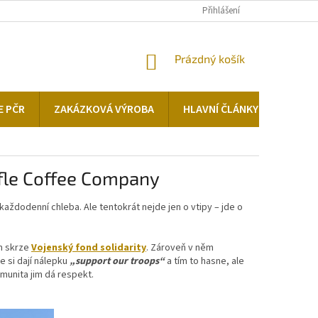
KONTAKTY
Přihlášení
NÁKUPNÍ
Prázdný košík
KOŠÍK
E PČR
ZAKÁZKOVÁ VÝROBA
HLAVNÍ ČLÁNKY
ifle Coffee Company
 každodenní chleba. Ale tentokrát nejde jen o vtipy – jde o
ům skrze
Vojenský fond solidarity
. Zároveň v něm
e si dají nálepku
„support our troops“
a tím to hasne, ale
munita jim dá respekt.