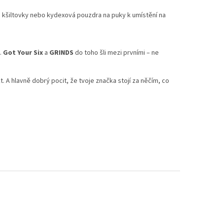
, kšiltovky nebo kydexová pouzdra na puky k umístění na
.
Got Your Six
a
GRINDS
do toho šli mezi prvními – ne
 A hlavně dobrý pocit, že tvoje značka stojí za něčím, co