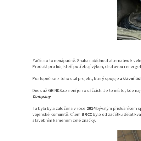
Začínalo to nenápadně. Snaha nabídnout alternativu k ve
Produkt pro lidi, kteří potřebují výkon, chuťovou i energet
Postupně se z toho stal projekt, který spojuje
aktivní li
Dnes už GRINDS.cz není jen o sáčcích. Je to místo, kde n
Company
.
Ta byla byla založena v roce
2014
bývalým příslušníkem s
vojenské komunitě. Cílem
BRCC
bylo od začátku dělat kval
stavebním kamenem celé značky.