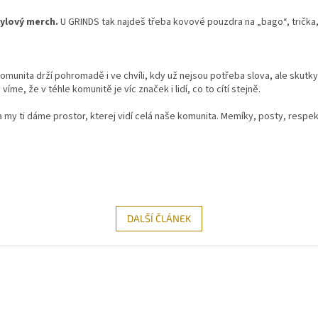
tylový merch.
U GRINDS tak najdeš třeba kovové pouzdra na „bago“, trička
omunita drží pohromadě i ve chvíli, kdy už nejsou potřeba slova, ale skutky
víme, že v téhle komunitě je víc značek i lidí, co to cítí stejně.
y ti dáme prostor, kterej vidí celá naše komunita. Memíky, posty, respekt.
DALŠÍ ČLÁNEK