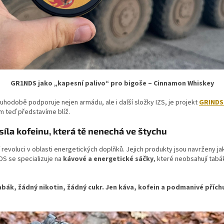
GR1NDS jako „kapesní palivo“ pro bigoše – Cinnamon Whiskey
dlouhodobě podporuje nejen armádu, ale i další složky IZS, je projekt
GRINDS
ám teď představíme blíž.
íla kofeinu, která tě nenechá ve štychu
í revoluci v oblasti energetických doplňků. Jejich produkty jsou navrženy jak
DS se specializuje na
kávové a energetické sáčky
, které neobsahují tabák
bák, žádný nikotin, žádný cukr. Jen káva, kofein a podmanivé přích