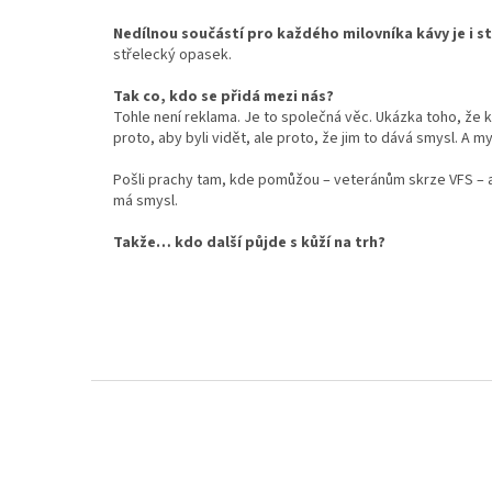
Nedílnou součástí pro každého milovníka kávy je i s
střelecký opasek.
Tak co, kdo se přidá mezi nás?
Tohle není reklama. Je to společná věc. Ukázka toho, že k
proto, aby byli vidět, ale proto, že jim to dává smysl. A my 
Pošli prachy tam, kde pomůžou – veteránům skrze VFS – a m
má smysl.
Takže… kdo další půjde s kůží na trh?
Z
á
p
a
t