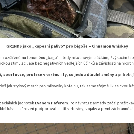
GR1NDS jako „kapesní palivo“ pro bigoše – Cinnamon Whiskey
lmi rozšířenému fenoménu „bagu“ – tedy nikotinovým sáčkům, žvýkacím tab
ickou stimulaci, ale bez negativních vedlejších účinků a závislosti na nikotin
di, sportovce, profese v terénu i ty, co jedou dlouhé směny
a potřebují
ajdeš jak stylový merch pro milovníky kofeinu, tak samozřejmě i klasickou k
peciálních jednotek
Evanem Haferem
. Po návratu z armády začal pražit ká
itní kávu a zároveň podporovat a ctít veterány, vojáky a první záchranné s