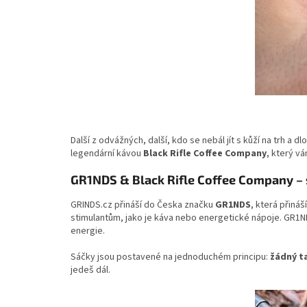
Další z odvážných, další, kdo se nebál jít s kůží na trh a 
legendární kávou
Black Rifle Coffee Company
, který v
GR1NDS & Black Rifle Coffee Company – s
GRINDS.cz přináší do Česka značku
GR1NDS
, která přináš
stimulantům, jako je káva nebo energetické nápoje. GR1N
energie.
Sáčky jsou postavené na jednoduchém principu:
žádný ta
jedeš dál.