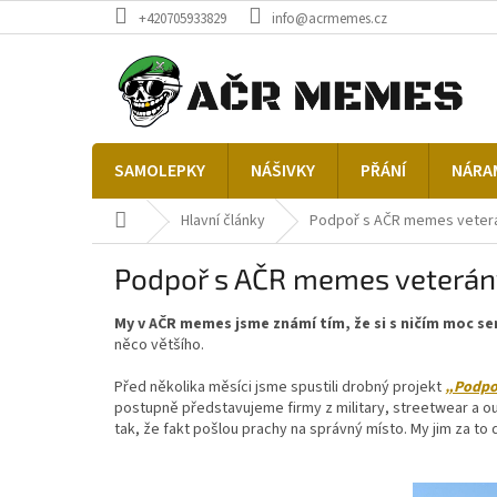
Přejít
+420705933829
info@acrmemes.cz
na
obsah
SAMOLEPKY
NÁŠIVKY
PŘÁNÍ
NÁRAM
Domů
Hlavní články
Podpoř s AČR memes veterán
Podpoř s AČR memes veterány 
My v AČR memes jsme známí tím, že si s ničím moc s
něco většího.
Před několika měsíci jsme spustili drobný projekt
„Podpoř
postupně představujeme firmy z military, streetwear a out
tak, že fakt pošlou prachy na správný místo. My jim za to